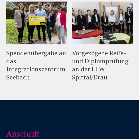
Spendenübergabe an
Vorgezogene Reife-
das
und Diplomprüfung
Integrationszentrum
an der HLW
Seebach
Spittal/Drau
Anschrift