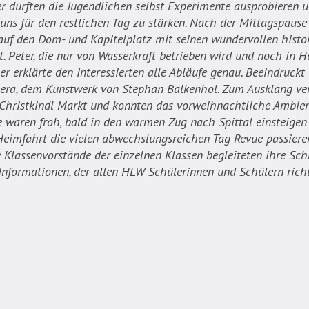
 durften die Jugendlichen selbst Experimente ausprobieren u
ns für den restlichen Tag zu stärken. Nach der Mittagspause 
, auf den Dom- und Kapitelplatz mit seinen wundervollen hist
 St. Peter, die nur von Wasserkraft betrieben wird und noch in 
r erklärte den Interessierten alle Abläufe genau. Beeindruck
aera, dem Kunstwerk von Stephan Balkenhol. Zum Ausklang ve
m Christkindl Markt und konnten das vorweihnachtliche Ambie
le waren froh, bald in den warmen Zug nach Spittal einsteige
 Heimfahrt die vielen abwechslungsreichen Tag Revue passiere
e Klassenvorstände der einzelnen Klassen begleiteten ihre Schü
 Informationen, der allen HLW Schülerinnen und Schülern ric