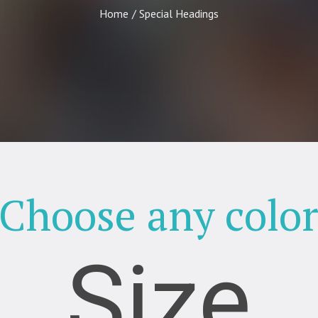
Home
/
Special Headings
Choose any colo
Size