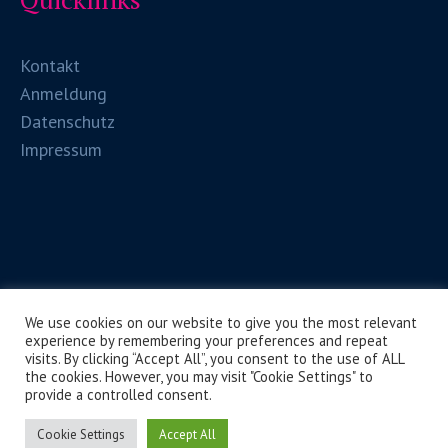
Kontakt
Anmeldung
Datenschutz
Impressum
We use cookies on our website to give you the most relevant
experience by remembering your preferences and repeat
visits. By clicking “Accept All”, you consent to the use of ALL
the cookies. However, you may visit "Cookie Settings" to
provide a controlled consent.
HLW Spittal/Drau © 2026 / Alle Rechte vorbehalten
Cookie Settings
Accept All