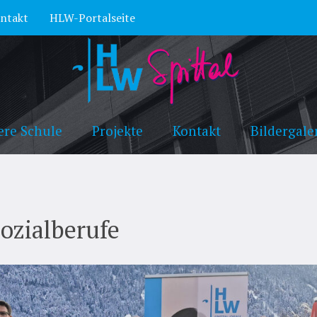
ntakt
HLW-Portalseite
ere Schule
Projekte
Kontakt
Bildergale
ozialberufe